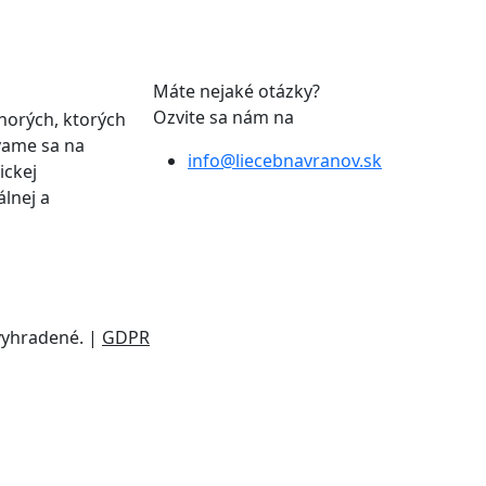
Máte nejaké otázky?
Ozvite sa nám na
horých, ktorých
avame sa na
info@liecebnavranov.sk
ickej
lnej a
 vyhradené. |
GDPR