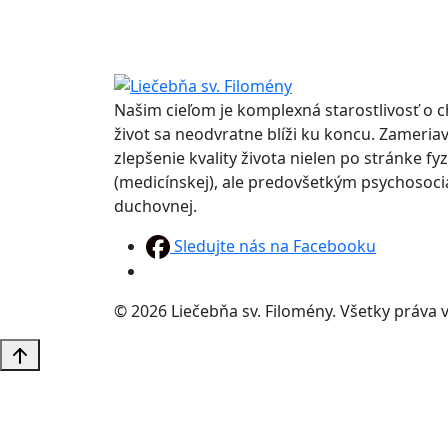
Našim cieľom je komplexná starostlivosť o c
život sa neodvratne blíži ku koncu. Zameri
zlepšenie kvality života nielen po stránke fyz
(medicínskej), ale predovšetkým psychosociá
duchovnej.
Sledujte nás na Facebooku
© 2026 Liečebňa sv. Filomény. Všetky práva