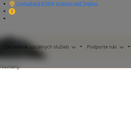
Domašská 670/4, Vranov nad Topľou
íkov
Zariadenie sociálnych služieb
Podporte nás
 Filomény.