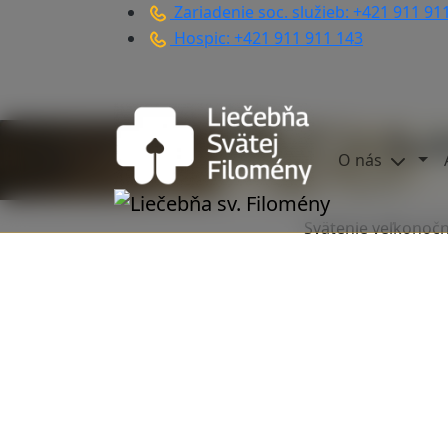
Zariadenie soc. služieb: +421 911 91
Hospic: +421 911 911 143
Svä
O nás
Svätenie veľkonočn