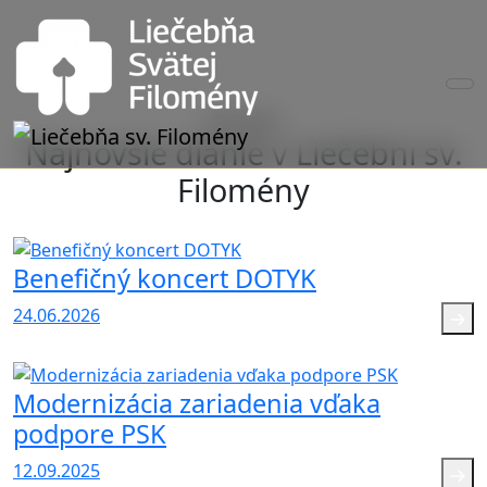
Aktuality
Najnovšie dianie v Liečebni sv.
Filomény
Benefičný koncert DOTYK
24.06.2026
Modernizácia zariadenia vďaka
podpore PSK
12.09.2025