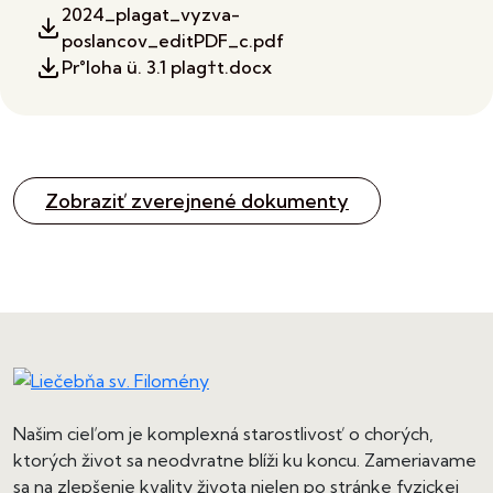
2024_plagat_vyzva-
poslancov_editPDF_c.pdf
Pr°loha ü. 3.1 plag†t.docx
Zobraziť zverejnené dokumenty
Našim cieľom je komplexná starostlivosť o chorých,
ktorých život sa neodvratne blíži ku koncu. Zameriavame
sa na zlepšenie kvality života nielen po stránke fyzickej